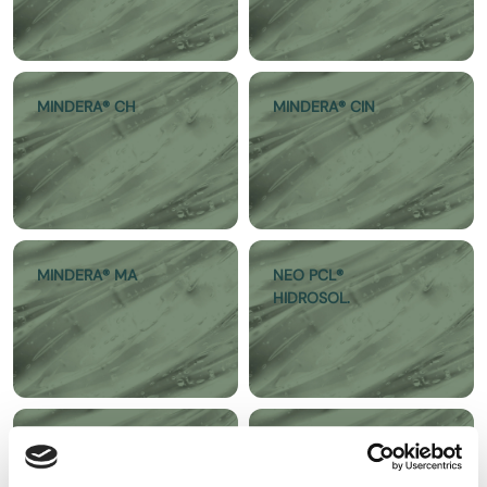
MINDERA® CH
MINDERA® CIN
MINDERA® MA
NEO PCL®
HIDROSOL.
POLYSORBATE 20
POLYSORBATE 80
ESC
E433