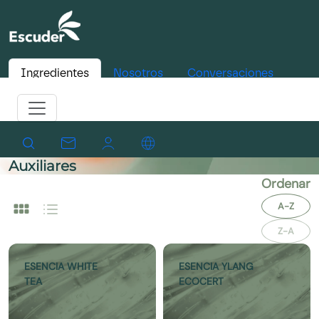
Ingredientes
Nosotros
Conversaciones
Auxiliares
Ordenar
A-Z
Z-A
ESENCIA WHITE
ESENCIA YLANG
TEA
ECOCERT