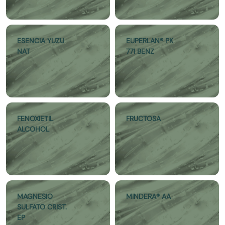
ESENCIA YUZU
EUPERLAN® PK
NAT
771 BENZ
FENOXIETIL
FRUCTOSA
ALCOHOL
MAGNESIO
MINDERA® AA
SULFATO CRIST.
EP