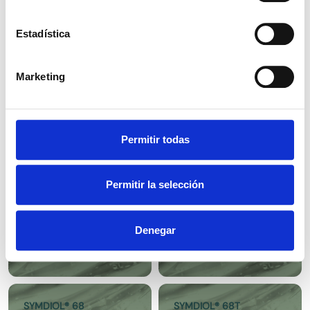
LENTEJAS
Estadística
Marketing
SODIO SULFITO
SORBITOL LIQ. EP
ANHIDRO E221
E420 II
Permitir todas
Permitir la selección
SORBITOL POLVO
SOSA
EP E420 I
BICARBONATO
E500 II 27/50
Denegar
SYMDIOL® 68
SYMDIOL® 68T