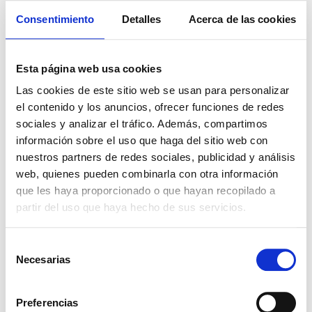
Consentimiento
Detalles
Acerca de las cookies
Esta página web usa cookies
POTASA
RICINO
Las cookies de este sitio web se usan para personalizar
SORBATO
HIDROGENADO
el contenido y los anuncios, ofrecer funciones de redes
40 M O.E.
sociales y analizar el tráfico. Además, compartimos
información sobre el uso que haga del sitio web con
nuestros partners de redes sociales, publicidad y análisis
web, quienes pueden combinarla con otra información
SENCIA ROMERO
SODIO
que les haya proporcionado o que hayan recopilado a
BENZOATO E211
partir del uso que haya hecho de sus servicios.
Selección
Necesarias
de
consentimiento
SODIO CITRATO
SODIO
Preferencias
EP E331
HIDRÓXIDO