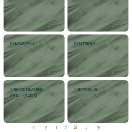
SYMSAVE® H
SYMTRIOL®
TRIETANOLAMINA
TURPINAL SL
99% - (24128)
1
2
3