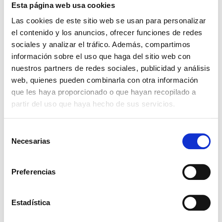
Presentaciones
Esta página web usa cookies
Haz click para ver los envases
Las cookies de este sitio web se usan para personalizar
el contenido y los anuncios, ofrecer funciones de redes
5KG
25KG
100KG
sociales y analizar el tráfico. Además, compartimos
Ingredientes relacionados
información sobre el uso que haga del sitio web con
nuestros partners de redes sociales, publicidad y análisis
web, quienes pueden combinarla con otra información
que les haya proporcionado o que hayan recopilado a
TURPINAL SL
partir del uso que haya hecho de sus servicios.
Selección
Necesarias
de
consentimiento
Preferencias
TRIETANOLAMINA 99% - (24128)
Estadística