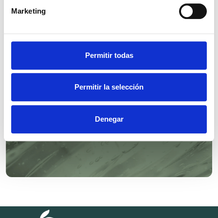
Marketing
SYMTRIOL®
Permitir todas
Permitir la selección
Denegar
SYMSAVE® H