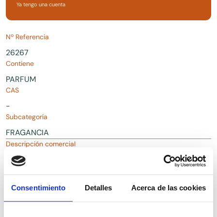
Ya tengo una cuenta
Nº Referencia
26267
Contiene
PARFUM
CAS
-
Subcategoría
FRAGANCIA
Descripción comercial
Fragancia PARFEX para uso cosmético
Consentimiento
Detalles
Acerca de las cookies
Descargas
Solicitar Documentación