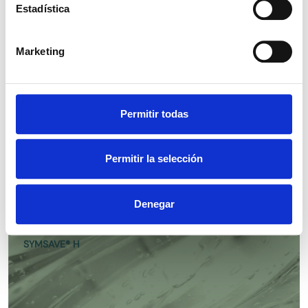
Estadística
TRIETANOLAMINA 99% - (24128)
Marketing
Permitir todas
SYMTRIOL®
Permitir la selección
Denegar
SYMSAVE® H