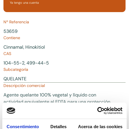
Ya tengo una cuenta
Nº Referencia
53659
Contiene
Cinnamal, Hinokitiol
CAS
104-55-2, 499-44-5
Subcategoría
QUELANTE
Descripción comercial
Agente quelante 100% vegetal y líquido con
actividad equivalente al EDTA para una protección
multifuncional de nuestra fórmula. También
actividad antioxidante y reductor del sebo, test
comparativo con el cannabidiol. proviene de la
Consentimiento
Detalles
Acerca de las cookies