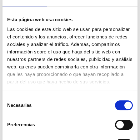
canela (Cinnamon) y del árbol Hinoki de Taiwan
(Thujopsis dolabrata), muy conocido en la zona por
Descargas
sus propiedades para el tratamiento de heridas y
Esta página web usa cookies
el cuidado de la piel. Apto para productos
Solicitar Documentación
Las cookies de este sitio web se usan para personalizar
veganos. Dosis de uso hasta 0,025%
Presentaciones
el contenido y los anuncios, ofrecer funciones de redes
Haz click para ver los envases
sociales y analizar el tráfico. Además, compartimos
información sobre el uso que haga del sitio web con
1KG
5KG
25KG
nuestros partners de redes sociales, publicidad y análisis
Ingredientes relacionados
web, quienes pueden combinarla con otra información
que les haya proporcionado o que hayan recopilado a
partir del uso que haya hecho de sus servicios.
TURPINAL SL
Selección
Necesarias
de
consentimiento
Preferencias