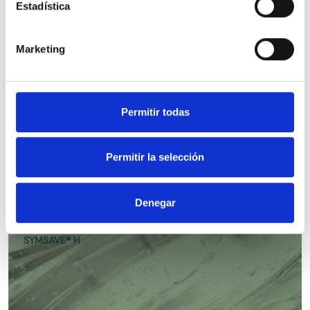
Estadística
TRIETANOLAMINA 99% - (24128)
Marketing
Permitir todas
SYMTRIOL®
Permitir la selección
Denegar
SYMSAVE® H