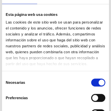
Descargas
Esta página web usa cookies
Solicitar Documentación
Las cookies de este sitio web se usan para personalizar
Presentaciones
el contenido y los anuncios, ofrecer funciones de redes
Haz click para ver los envases
sociales y analizar el tráfico. Además, compartimos
información sobre el uso que haga del sitio web con
25KG
nuestros partners de redes sociales, publicidad y análisis
Ingredientes relacionados
web, quienes pueden combinarla con otra información
que les haya proporcionado o que hayan recopilado a
partir del uso que haya hecho de sus servicios.
TURPINAL SL
Selección
Necesarias
de
consentimiento
Preferencias