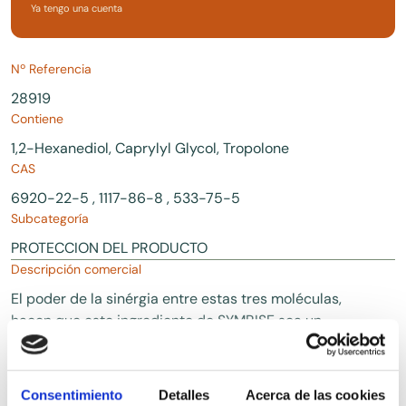
Ya tengo una cuenta
Nº Referencia
28919
Contiene
1,2-Hexanediol, Caprylyl Glycol, Tropolone
CAS
6920-22-5 , 1117-86-8 , 533-75-5
Subcategoría
PROTECCION DEL PRODUCTO
Descripción comercial
El poder de la sinérgia entre estas tres moléculas,
hacen que este ingrediente de SYMRISE sea un
buen humectante con propiedades antioxidantes.
Y que también mejore el sistema de protección del
producto de las formulaciones cosméticas.
Consentimiento
Detalles
Acerca de las cookies