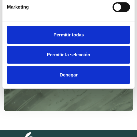
Marketing
SYMTRIOL®
Permitir todas
Permitir la selección
Denegar
SYMSAVE® H