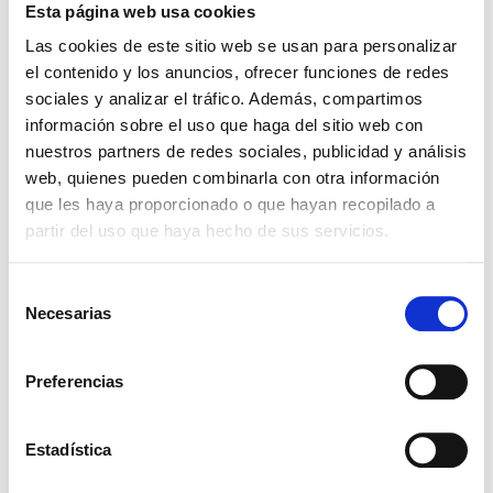
Presentaciones
Esta página web usa cookies
Haz click para ver los envases
Las cookies de este sitio web se usan para personalizar
el contenido y los anuncios, ofrecer funciones de redes
5KG
25KG
100KG
sociales y analizar el tráfico. Además, compartimos
Ingredientes relacionados
información sobre el uso que haga del sitio web con
nuestros partners de redes sociales, publicidad y análisis
web, quienes pueden combinarla con otra información
que les haya proporcionado o que hayan recopilado a
TURPINAL SL
partir del uso que haya hecho de sus servicios.
Selección
Necesarias
de
consentimiento
Preferencias
TRIETANOLAMINA 99% - (24128)
Estadística