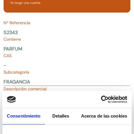
Ya tengo una cuenta
Nº Referencia
52343
Contiene
PARFUM
CAS
-
Subcategoría
FRAGANCIA
Descripción comercial
Fragancia PARFEX para uso cosmético
Consentimiento
Detalles
Acerca de las cookies
Descargas
Solicitar Documentación