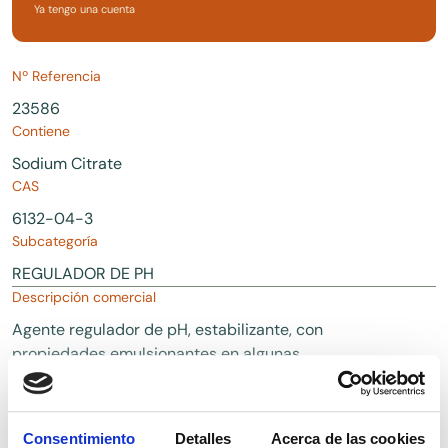
Ya tengo una cuenta
Nº Referencia
23586
Contiene
Sodium Citrate
CAS
6132-04-3
Subcategoría
REGULADOR DE PH
Descripción comercial
Agente regulador de pH, estabilizante, con
propiedades emulsionantes en algunas
aplicaciones o como agente quelante. Aditivo
alimentario E331.
Consentimiento
Detalles
Acerca de las cookies