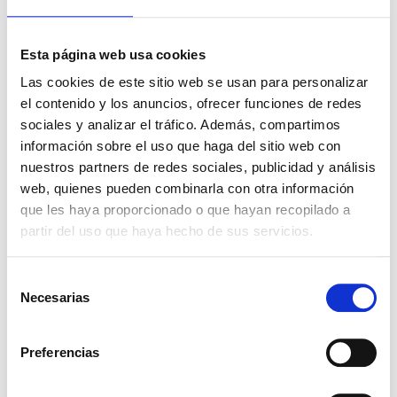
Descargas
Solicitar Ficha Técnica
Esta página web usa cookies
Solicitar Hoja de Seguridad
Las cookies de este sitio web se usan para personalizar
Presentaciones
el contenido y los anuncios, ofrecer funciones de redes
Haz click para ver los envases
sociales y analizar el tráfico. Además, compartimos
información sobre el uso que haga del sitio web con
1KG
5KG
25KG
nuestros partners de redes sociales, publicidad y análisis
Ingredientes relacionados
web, quienes pueden combinarla con otra información
que les haya proporcionado o que hayan recopilado a
partir del uso que haya hecho de sus servicios.
TURPINAL SL
Selección
Necesarias
de
consentimiento
Preferencias