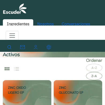
Ingredientes
Nosotros
Conversaciones
Activos
Ordenar
A-Z
Z-A
ZINC OXIDO
ZINC
LIGERO EP
GLUCONATO EP