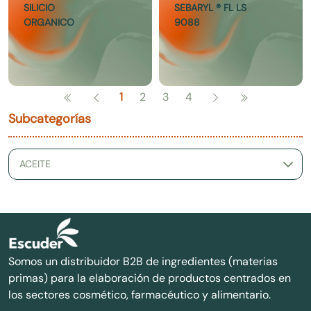
SILICIO
SEBARYL ® FL LS
ORGANICO
9088
1
2
3
4
Subcategorías
Somos un distribuidor B2B de ingredientes (materias
primas) para la elaboración de productos centrados en
los sectores cosmético, farmacéutico y alimentario.