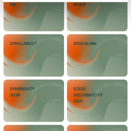
HA
SCALP
SYMCLARIOL®
SYMCALMIN
SYMBRIGHT®
SODIO
2036
ASCORBATO EP
E301