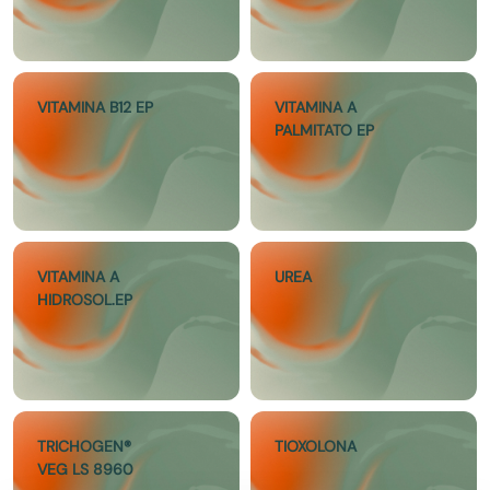
VITAMINA B12 EP
VITAMINA A
PALMITATO EP
VITAMINA A
UREA
HIDROSOL.EP
TRICHOGEN®
TIOXOLONA
VEG LS 8960