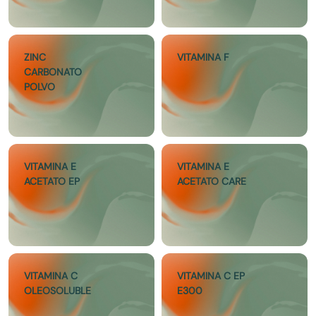
ZINC
VITAMINA F
CARBONATO
POLVO
VITAMINA E
VITAMINA E
ACETATO EP
ACETATO CARE
VITAMINA C
VITAMINA C EP
OLEOSOLUBLE
E300