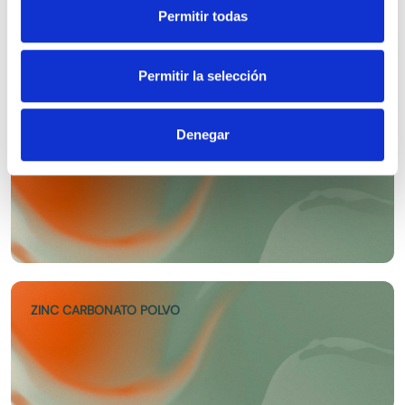
extraído de […]
ZINC OXIDO LIGERO EP
Permitir todas
Permitir la selección
Denegar
ZINC GLUCONATO EP
ZINC CARBONATO POLVO