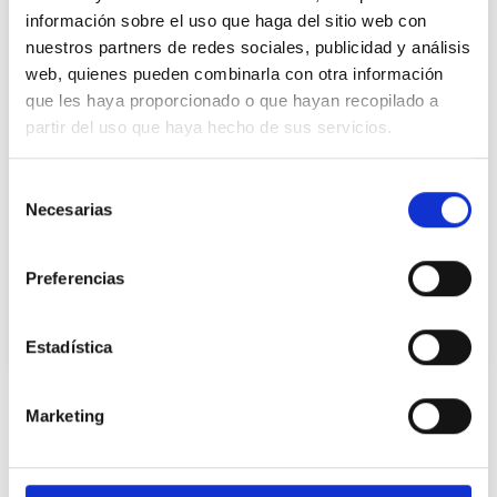
información sobre el uso que haga del sitio web con
nuestros partners de redes sociales, publicidad y análisis
web, quienes pueden combinarla con otra información
que les haya proporcionado o que hayan recopilado a
partir del uso que haya hecho de sus servicios.
15/10/2024
Selección
Biollagen TM
Necesarias
de
consentimiento
En nuestro constante compromiso por
enriquecer nuestro portfolio con ingredientes
Preferencias
innovadores que promuevan la sostenibilidad,
os presentamos Biollagen de Jland, un
Estadística
ingrediente vegano que imita las funciones
esenciales del colágeno humano tipo III.
Adecuado para formular cosmética vegana
Ingredientes relacionados
Marketing
Biollagen destaca por su rendimiento,
demostrando ser aproximadamente 200 veces
más efectivo que el colágeno convencional