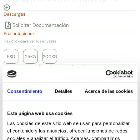
a otros polímeros sintéticos no naturales como los
Polyquaternium-7 o Polyquaternium-10, ofreciendo
Descargas
una eficacia equivalente en productos de higiene
para el cuerpo y el cabello. Se utiliza en productos
Solicitar Documentación
capilares como champús, acondicionadores,
Presentaciones
cremas de peinado sin aclarado, lacas para el pelo,
Haz click para ver los envases
ampollas y serums capilares, así como en
limpiadores faciales y corporales. Deja una
5KG
25KG
200KG
agradable sensación tras la apicación porque
Artículos relacionados
tiene propIedades formadoras de película (film
forming) dejando la piel suave y en cabello facilita
el peinado, aumenta la suavidad, mejora la
hidratación y refuerza la resistencia del cabello a
Consentimiento
Detalles
Acerca de las cookies
la rotura.
Esta página web usa cookies
Las cookies de este sitio web se usan para personalizar
el contenido y los anuncios, ofrecer funciones de redes
sociales y analizar el tráfico. Además, compartimos