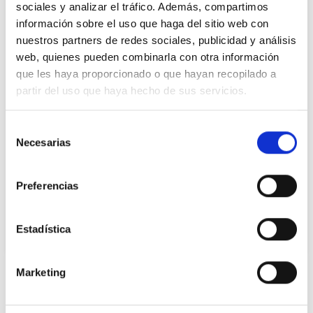
sociales y analizar el tráfico. Además, compartimos
información sobre el uso que haga del sitio web con
nuestros partners de redes sociales, publicidad y análisis
web, quienes pueden combinarla con otra información
que les haya proporcionado o que hayan recopilado a
partir del uso que haya hecho de sus servicios.
15/10/2024
Selección
Necesarias
de
Biollagen TM
consentimiento
En nuestro constante compromiso por
Preferencias
enriquecer nuestro portfolio con ingredientes
innovadores que promuevan la sostenibilidad,
os presentamos Biollagen de Jland, un
Estadística
ingrediente vegano que imita las funciones
esenciales del colágeno humano tipo III.
Marketing
Adecuado para formular cosmética vegana
Ingredientes relacionados
Biollagen destaca por su rendimiento,
demostrando ser aproximadamente 200 veces