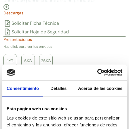
por lo que puede encontrarse en productos
desodorantes. Tambien se puede encontrar en
Descargas
formulaciones de maquillaje por su alta cobertura
y posibilidad de bloquear la radiación. Tiene buena
Solicitar Ficha Técnica
tolerancia para todo tipo de pieles
Solicitar Hoja de Seguridad
Presentaciones
Haz click para ver los envases
1KG
5KG
25KG
Artículos relacionados
Consentimiento
Detalles
Acerca de las cookies
Esta página web usa cookies
Las cookies de este sitio web se usan para personalizar
el contenido y los anuncios, ofrecer funciones de redes