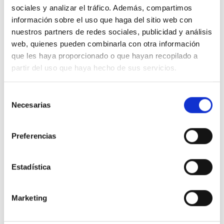
sociales y analizar el tráfico. Además, compartimos
información sobre el uso que haga del sitio web con
nuestros partners de redes sociales, publicidad y análisis
web, quienes pueden combinarla con otra información
que les haya proporcionado o que hayan recopilado a
partir del uso que haya hecho de sus servicios.
Selección
Necesarias
de
consentimiento
Preferencias
03/04/2025
🌿 Huile d’amande douce : un classique
Estadística
incontournable en cosmétique
L’huile d’amande douce est l’un des ingrédients
Marketing
les plus appréciés de l’industrie cosmétique
pour sa douceur, sa polyvalence et son
excellente tolérance cutanée. Bien qu’il s’agisse