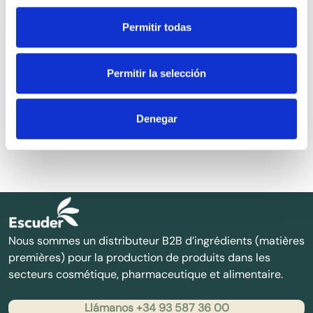
d’un classique, elle reste un choix certain dans
Permitir todas
les formulations modernes qui privilégient le
naturel, le sensoriel et l’efficacité. Qu’est-ce que
l’huile d’amande douce? D’origine 100 %
Permitir la selección
végétale, l’huile […]
1
Denegar
Nous sommes un distributeur B2B d’ingrédients (matières
premières) pour la production de produits dans les
secteurs cosmétique, pharmaceutique et alimentaire.
Llámanos +34 93 587 36 00