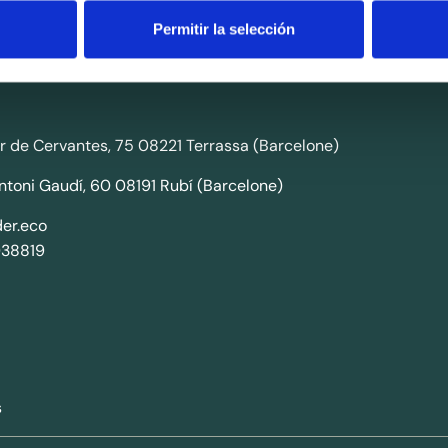
tributeur B2B d’ingrédients (matières premières) pour la pr
Permitir la selección
secteurs cosmétique, pharmaceutique et alimentaire.
r de Cervantes, 75 08221 Terrassa (Barcelone)
ntoni Gaudí, 60 08191 Rubí (Barcelone)
er.eco
038819
s