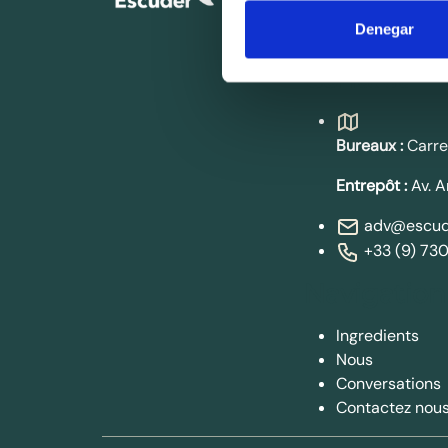
Nous sommes un dis
Denegar
produits dans les 
Contact
Bureaux :
Carre
Entrepôt :
Av. A
adv@escud
+33 (9) 73
Navigation
Ingredients
Nous
Conversations
Contactez nou