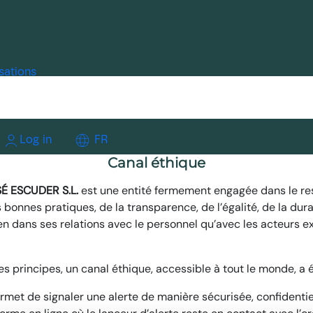
sations
Log in
FR
Canal éthique
É ESCUDER S.L.
est une entité fermement engagée
dans le
re
bonnes pratiques, de la transparence, de l’égalité, de la dura
ien dans ses
relations avec le personnel qu’avec les
acteurs ex
es principes, un canal
éthique,
accessible à tout le monde
,
a 
rmet de signaler une alerte de manière sécurisée, confidenti