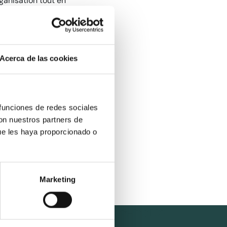
rganisation tout en
t d’analyser, de
Acerca de las cookies
priés.
confidentialité,
ons effectuées.
 funciones de redes sociales
e lien suivant
con nuestros partners de
ue les haya proporcionado o
ant
:
Désposer un
:
Gérer le
Marketing
Suivez-nous
sur