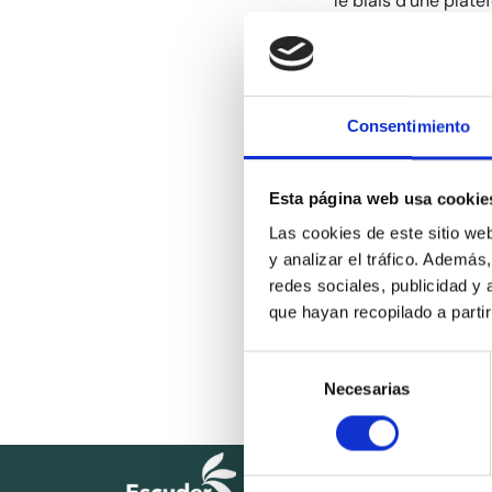
le biais d’une plate
sauvegardant son id
À cette fin, une pr
Les informations rec
Consentimiento
détecter, de signal
Le Canal Éthique es
Esta página web usa cookie
d’indépendance, d’e
Las cookies de este sitio we
Vous pouvez consul
y analizar el tráfico. Ademá
:
Protocole du cana
redes sociales, publicidad y
que hayan recopilado a parti
Vous pouvez égaleme
signalement
ou
v
ér
Selección
signalement
Necesarias
de
consentimiento
À propos d