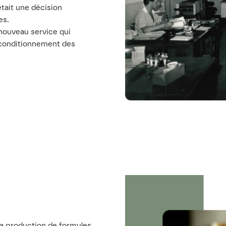
était une décision
es.
 nouveau service qui
econditionnement des
 la production de formules