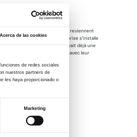
 étaient amoureux de Barcelone, reviennent
Acerca de las cookies
avancer. Cette année-là, l’entreprise s’installe
 tout allait vite, et la société avait déjà une
s emballages en carton orange, avec leur
nt pas inaperçus.
 funciones de redes sociales
con nuestros partners de
ue les haya proporcionado o
Marketing