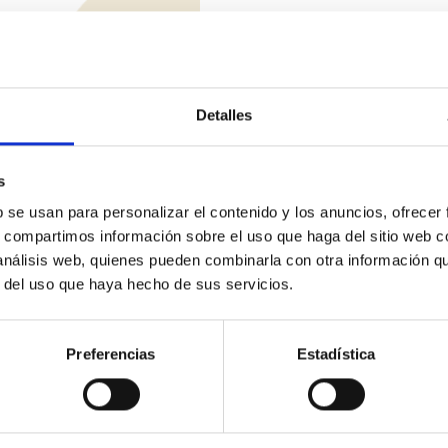
L’après-guerre
En 1940, José et Óscar, qui
Detalles
avec leurs familles, prêts à 
rue Provença 278. À l’époque,
réputation remarquable. No
s
étiquette verte, ne passaie
b se usan para personalizar el contenido y los anuncios, ofrecer
s, compartimos información sobre el uso que haga del sitio web 
 análisis web, quienes pueden combinarla con otra información q
r del uso que haya hecho de sus servicios.
Preferencias
Estadística