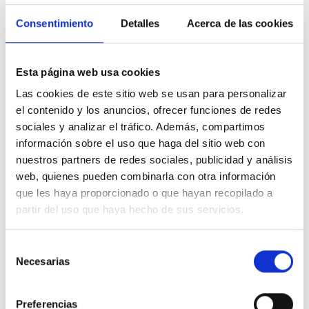
📌
Convient aux
: Végétariens et végans
📌
Ne contient pas des:
allergènes, OGM, substances
Consentimiento
Detalles
Acerca de las cookies
CMR, SVHC, nanomatériaux, huile de palme
Propiétés cosmétiques
Esta página web usa cookies
principales
Las cookies de este sitio web se usan para personalizar
el contenido y los anuncios, ofrecer funciones de redes
L’huile d’amande douce agit principalement comme
sociales y analizar el tráfico. Además, compartimos
émollient
, mais ses bienfaits vont bien au-delà :
información sobre el uso que haga del sitio web con
nuestros partners de redes sociales, publicidad y análisis
Hydrate et adoucit les peaux sèches ou sensibles
web, quienes pueden combinarla con otra información
Protège la barrière cutanée
que les haya proporcionado o que hayan recopilado a
Redonne de l’élasticité et améliore l’aspect
partir del uso que haya hecho de sus servicios.
des vergetures
Nourrit les cils, les ongles et les cheveux
Apaise les irritations, les petites plaies et brûlures
Selección
légères
Necesarias
de
Idéale comme huile de massage ou démaquillant
consentimiento
naturel
Preferencias