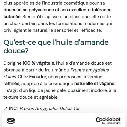
plus appréciés de l’industrie cosmétique pour sa
douceur, sa polyvalence et son excellente tolérance
cutanée
. Bien qu’il s’agisse d’un classique, elle reste
un choix certain dans les formulations modernes qui
privilégient le naturel, le sensoriel et l’efficacité.
Qu’est-ce que l’huile d’amande
douce?
D’origine
100 % végétale
, l’huile d’amande douce est
obtenue à partir du fruit mûr du
Prunus amygdalus
dulcis
. Chez
Escuder
, nous proposons la version
raffinée
, adaptée à la cosmétique
naturelle et végane
.
Il s’agit d’un liquide jaune pâle, quasiment inodore, à la
texture douce et agréable.
📌
INCI
:
Prunus Amygdalus Dulcis Oil
📌
Origine
: Végétale
📌
Certification naturelle (ISO 16128)
: 100 %