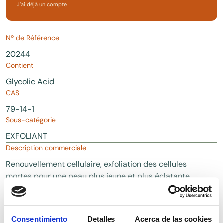
J’ai déjà un compte
Nº de Référence
20244
Contient
Glycolic Acid
CAS
79-14-1
Sous-catégorie
EXFOLIANT
Description commerciale
Renouvellement cellulaire, exfoliation des cellules
mortes pour une peau plus jeune et plus éclatante.
A faible dose, l'acide alpha-hydroxylé est destiné à
un usage cosmétique , pour un effet rapide et
visible. A plus forte dose, il est destiné à un usage
Consentimiento
Detalles
Acerca de las cookies