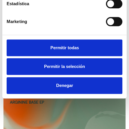
Estadística
CAMPHRE CRYSTAL
Marketing
Permitir todas
AUTO-TAN FUSION
Permitir la selección
Denegar
ARGININE BASE EP