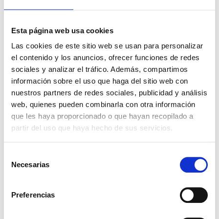
dermocosmétique et professionnel pour traiter
l'acné, le psoriasis ou les problèmes de
Téléchargements
pigmentation. AHA tonifiant adapté aux peelings.
Esta página web usa cookies
Demander des documents
Las cookies de este sitio web se usan para personalizar
Présentations
el contenido y los anuncios, ofrecer funciones de redes
Cliquez pour voir les emballages
sociales y analizar el tráfico. Además, compartimos
información sobre el uso que haga del sitio web con
1KG
5KG
25KG
250KG
nuestros partners de redes sociales, publicidad y análisis
Ingrédients associés
web, quienes pueden combinarla con otra información
que les haya proporcionado o que hayan recopilado a
partir del uso que haya hecho de sus servicios.
HUILE ARBRE A THE
Selección
Necesarias
de
consentimiento
Preferencias