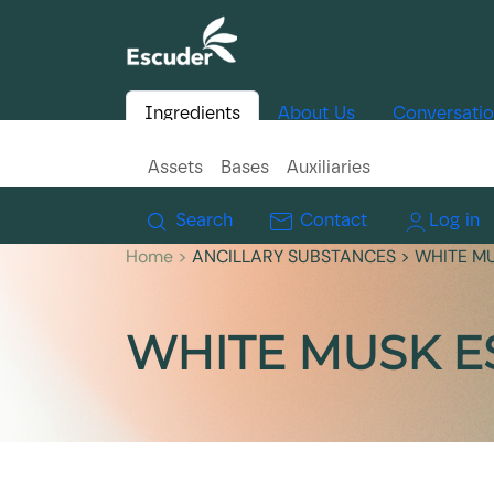
Ingredients
About Us
Conversati
Assets
Bases
Auxiliaries
Search
Contact
Log in
Home >
ANCILLARY SUBSTANCES
> WHITE M
WHITE MUSK E