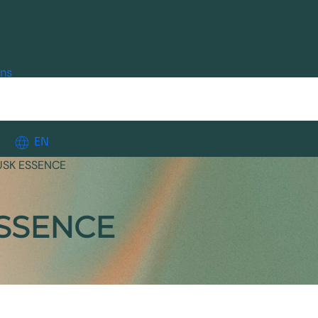
ons
EN
USK ESSENCE
SSENCE