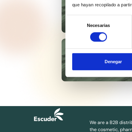
que hayan recopilado a parti
ECOCERT
Selección
Necesarias
de
consentimiento
WHITE LILY ESSENCE
Denegar
About Us
We are a B2B distri
the cosmetic, phar