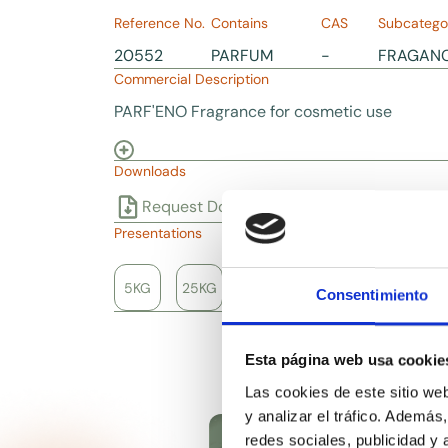
Reference No.
Contains
CAS
Subcatego
20552
PARFUM
-
FRAGAN
Commercial Description
PARF'ENO Fragrance for cosmetic use
Downloads
Request Documentation
Presentations
5KG
25KG
100KG
Consentimiento
Esta página web usa cookie
Las cookies de este sitio we
y analizar el tráfico. Ademá
redes sociales, publicidad y
YLANG ESSENCE,