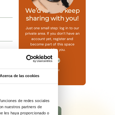
We’d love to keep
sharing with you!
Just one small step: log in to our
private area. If you don’t have an
account yet, register and
become part of this space
created for you.
Register
I already have an account
Acerca de las cookies
 funciones de redes sociales
con nuestros partners de
ue les haya proporcionado o
TE MUSK ESSENCE