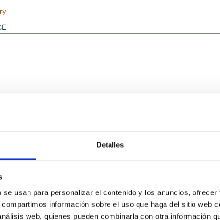
ry
CE
Detalles
Related ingredients
s
b se usan para personalizar el contenido y los anuncios, ofrecer
s, compartimos información sobre el uso que haga del sitio web 
 análisis web, quienes pueden combinarla con otra información q
WHITE TEA ESSENCE
WHI