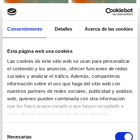
Consentimiento
Detalles
Acerca de las cookies
GLYCOLIC ACID
HYDROLITE® 6
70%
Esta página web usa cookies
Las cookies de este sitio web se usan para personalizar
el contenido y los anuncios, ofrecer funciones de redes
sociales y analizar el tráfico. Además, compartimos
información sobre el uso que haga del sitio web con
HYDROVITON®
HYDROVITON®
24
INSTA
nuestros partners de redes sociales, publicidad y análisis
web, quienes pueden combinarla con otra información
que les haya proporcionado o que hayan recopilado a
partir del uso que haya hecho de sus servicios.
Selección
HYDROVITON®
IMMEDELINE PG
Necesarias
de
PLUS 2290