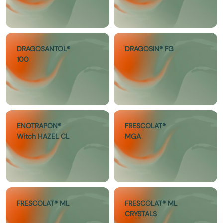
DRAGOSANTOL®
DRAGOSIN® FG
100
ENOTRAPON®
FRESCOLAT®
Witch HAZEL CL
MGA
FRESCOLAT® ML
FRESCOLAT® ML
CRYSTALS