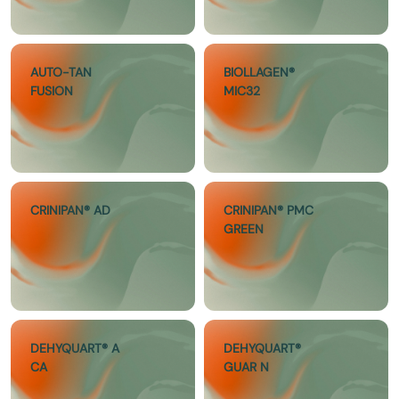
AUTO-TAN
BIOLLAGEN®
FUSION
MIC32
CRINIPAN® AD
CRINIPAN® PMC
GREEN
DEHYQUART® A
DEHYQUART®
CA
GUAR N