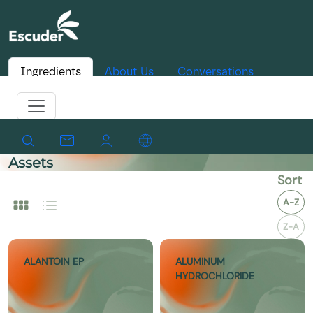
Ingredients
About Us
Conversations
Assets
Sort
A-Z
Z-A
ALANTOIN EP
ALUMINUM
HYDROCHLORIDE