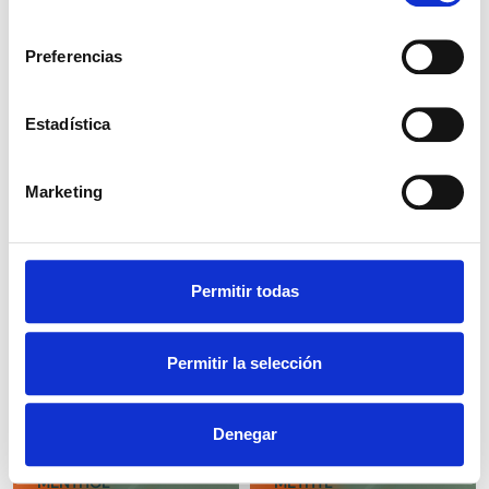
consentimiento
Preferencias
Estadística
ISOASCORBIC
KOJIC ACID
ACID E315
Marketing
Permitir todas
L-LACTIC ACID
MENTHOL
90% EP E270
CRYSTALS EP/USP
Permitir la selección
Denegar
MENTHOL
METHYL