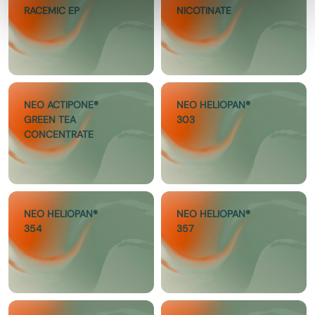
RACEMIC EP
NICOTINATE
NEO ACTIPONE®
NEO HELIOPAN®
GREEN TEA
303
CONCENTRATE
NEO HELIOPAN®
NEO HELIOPAN®
354
357