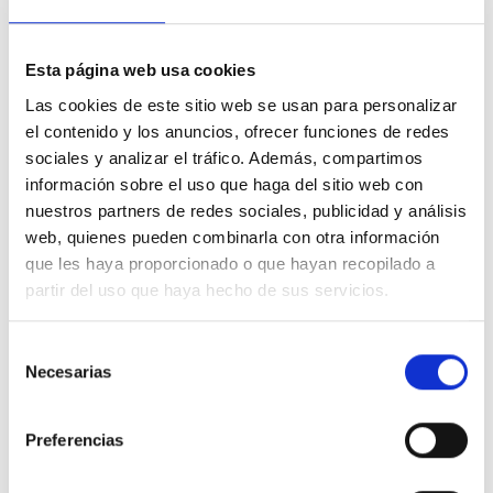
Esta página web usa cookies
Message *
Las cookies de este sitio web se usan para personalizar
el contenido y los anuncios, ofrecer funciones de redes
sociales y analizar el tráfico. Además, compartimos
información sobre el uso que haga del sitio web con
nuestros partners de redes sociales, publicidad y análisis
web, quienes pueden combinarla con otra información
I have read and accept the
Terms and Conditions
que les haya proporcionado o que hayan recopilado a
partir del uso que haya hecho de sus servicios.
Send
Selección
Necesarias
de
Warehouse:
Av. Antoni Gaudí, 60 08191 Rubí (Barcelona)
consentimiento
Preferencias