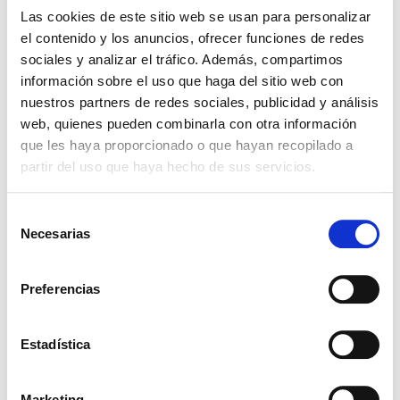
Click to view the packaging
Las cookies de este sitio web se usan para personalizar
el contenido y los anuncios, ofrecer funciones de redes
5KG
25KG
100KG
sociales y analizar el tráfico. Además, compartimos
Related ingredients
información sobre el uso que haga del sitio web con
nuestros partners de redes sociales, publicidad y análisis
web, quienes pueden combinarla con otra información
que les haya proporcionado o que hayan recopilado a
YLANG ESSENCE, ECOCERT
partir del uso que haya hecho de sus servicios.
Selección
Necesarias
de
consentimiento
Preferencias
WHITE TEA ESSENCE
Estadística
Marketing