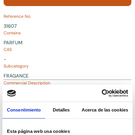
Reference No.
31607
Contains
PARFUM
CAS
-
Subcategory
FRAGANCE
Commercial Description
PARF'ENO Fragrance for cosmetic use
Consentimiento
Detalles
Acerca de las cookies
Downloads
Request Documentation
Presentations
Esta página web usa cookies