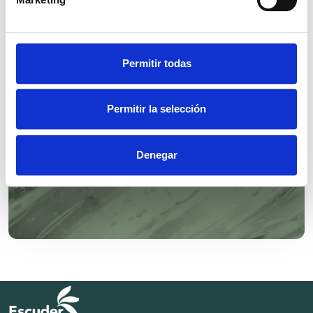
WHITE MUSK ESSENCE
Permitir todas
Permitir la selección
Denegar
WHITE LILY ESSENCE