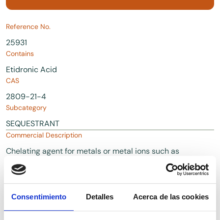
Reference No.
25931
Contains
Etidronic Acid
CAS
2809-21-4
Subcategory
SEQUESTRANT
Commercial Description
Chelating agent for metals or metal ions such as
iron, copper, manganese and zinc. Helps maintain
foam, stabilizes colour and preserves fragrance in
personal care and cosmetic applications.
Consentimiento
Detalles
Acerca de las cookies
Downloads