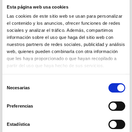
Esta página web usa cookies
Request Documentation
Presentations
Las cookies de este sitio web se usan para personalizar
Click to view the packaging
el contenido y los anuncios, ofrecer funciones de redes
sociales y analizar el tráfico. Además, compartimos
1KG
5KG
25KG
75KG
información sobre el uso que haga del sitio web con
nuestros partners de redes sociales, publicidad y análisis
Related ingredients
web, quienes pueden combinarla con otra información
que les haya proporcionado o que hayan recopilado a
partir del uso que haya hecho de sus servicios.
YLANG ESSENCE, ECOCERT
Selección
Necesarias
de
consentimiento
Preferencias
WHITE TEA ESSENCE
Estadística