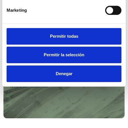
Marketing
Permitir todas
WHITE MUSK ESSENCE
Permitir la selección
Denegar
WHITE LILY ESSENCE