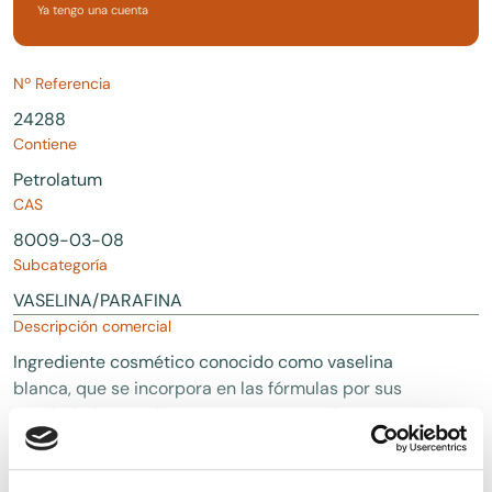
Ya tengo una cuenta
Nº Referencia
24288
Contiene
Petrolatum
CAS
8009-03-08
Subcategoría
VASELINA/PARAFINA
Descripción comercial
Ingrediente cosmético conocido como vaselina
blanca, que se incorpora en las fórmulas por sus
propiedades emolientes y protectoras. Forma una
barrera que protege la piel de factores externos a
la vez que retiene la humedad, siendo muy eficaz