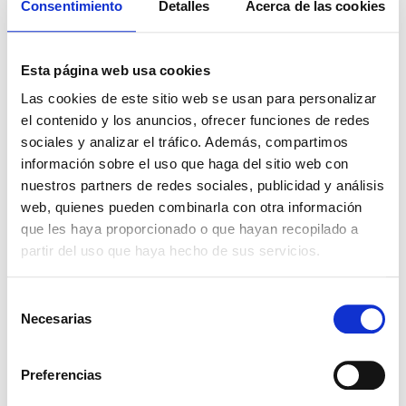
para mantener altamente hidratadas las zonas
Consentimiento
Detalles
Acerca de las cookies
secas y agrietadas. También puede utilizarse en el
Descargas
cabello para reducir el frizz y aumentar el brillo.
Esta página web usa cookies
Solicitar Ficha Técnica
Solicitar Hoja de Seguridad
Las cookies de este sitio web se usan para personalizar
el contenido y los anuncios, ofrecer funciones de redes
Presentaciones
sociales y analizar el tráfico. Además, compartimos
Haz click para ver los envases
información sobre el uso que haga del sitio web con
nuestros partners de redes sociales, publicidad y análisis
1KG
5KG
25KG
web, quienes pueden combinarla con otra información
Ingredientes relacionados
que les haya proporcionado o que hayan recopilado a
partir del uso que haya hecho de sus servicios.
Selección
VEROL® S
Necesarias
de
consentimiento
Preferencias