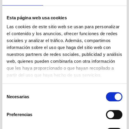
Descargas
Solicitar Ficha Técnica
Esta página web usa cookies
Solicitar Hoja de Seguridad
Las cookies de este sitio web se usan para personalizar
Presentaciones
el contenido y los anuncios, ofrecer funciones de redes
Haz click para ver los envases
sociales y analizar el tráfico. Además, compartimos
información sobre el uso que haga del sitio web con
10KG
nuestros partners de redes sociales, publicidad y análisis
Ingredientes relacionados
web, quienes pueden combinarla con otra información
que les haya proporcionado o que hayan recopilado a
partir del uso que haya hecho de sus servicios.
VEROL® S
Selección
Necesarias
de
consentimiento
Preferencias