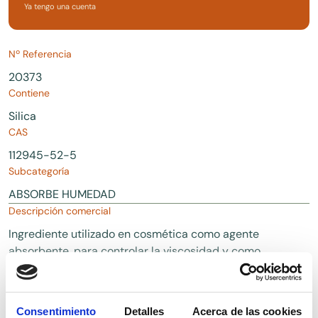
Ya tengo una cuenta
Nº Referencia
20373
Contiene
Silica
CAS
112945-52-5
Subcategoría
ABSORBE HUMEDAD
Descripción comercial
Ingrediente utilizado en cosmética como agente
absorbente, para controlar la viscosidad y como
antiaglomerante, ayudando a mejorar la textura de
los productos.
Consentimiento
Detalles
Acerca de las cookies