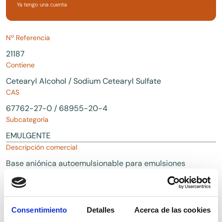
Ya tengo una cuenta
Nº Referencia
21187
Contiene
Cetearyl Alcohol / Sodium Cetearyl Sulfate
CAS
67762-27-0 / 68955-20-4
Subcategoría
EMULGENTE
Descripción comercial
Base aniónica autoemulsionable para emulsiones
cosméticas O/W para formulaciones para el
cuidado de la piel y el cabello. Es una alternativa a
las bases en crema a base de estearato.
Consentimiento
Detalles
Acerca de las cookies