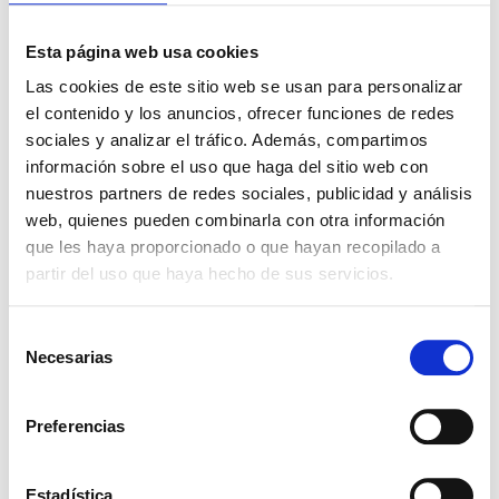
Descargas
Esta página web usa cookies
Solicitar Documentación
Presentaciones
Las cookies de este sitio web se usan para personalizar
Haz click para ver los envases
el contenido y los anuncios, ofrecer funciones de redes
sociales y analizar el tráfico. Además, compartimos
1KG
5KG
20KG
información sobre el uso que haga del sitio web con
nuestros partners de redes sociales, publicidad y análisis
Ingredientes relacionados
web, quienes pueden combinarla con otra información
que les haya proporcionado o que hayan recopilado a
partir del uso que haya hecho de sus servicios.
VEROL® S
Selección
Necesarias
de
consentimiento
Preferencias
VASELINA LIQUIDA LIGERA EP
Estadística