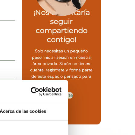
¡Nos encantaría
seguir
compartiendo
contigo!
Solo necesitas un pequeño
paso: iniciar sesión en nuestra
área privada. Si aún no tienes
cuenta, regístrate y forma parte
de este espacio pensado para
ti.
Regístrate
Ya tengo una cuenta
Acerca de las cookies
s