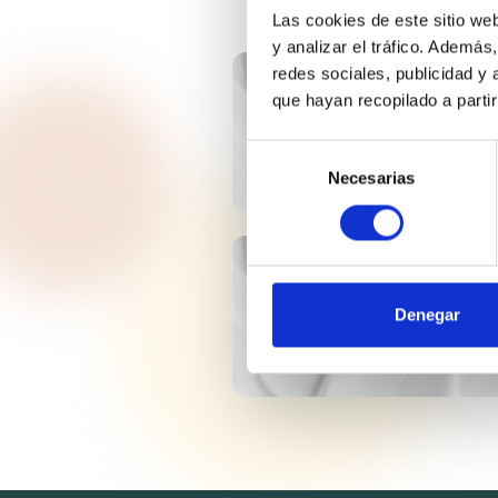
Las cookies de este sitio we
y analizar el tráfico. Ademá
redes sociales, publicidad y
VEROL® S
que hayan recopilado a parti
Selección
Necesarias
de
consentimiento
VASELINA FILANTE
MED. EP
Denegar