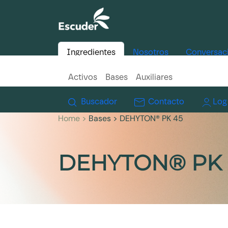
Ingredientes
Nosotros
Conversac
Activos
Bases
Auxiliares
Buscador
Contacto
Log
Home >
Bases
> DEHYTON® PK 45
DEHYTON® PK 