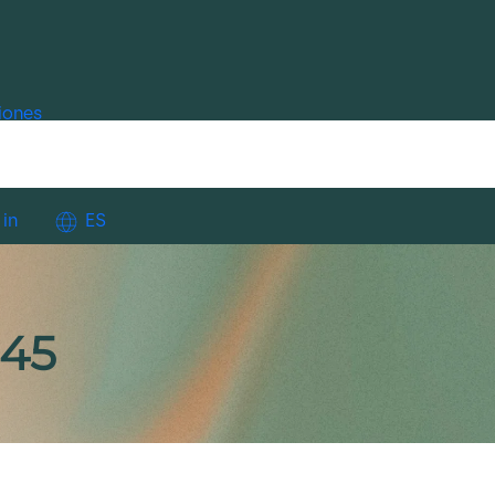
iones
 in
ES
45