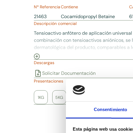
Nº Referencia
Contiene
C
21463
Cocamidopropyl Betaine
6
Descripción comercial
Tensioactivo anfótero de aplicación universa
combinación con tensioactivos aniónicos, se
dermatológica del producto, comparables a 
Descargas
Solicitar Documentación
Presentaciones
1KG
5KG
25KG
Consentimiento
Esta página web usa cookie