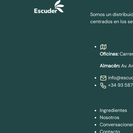
Nosotros
Somos un distribui
centrados en los se
Contacto
Oficinas:
Carrer
Almacén:
Av. A
info@escud
+34 93 587
Navega
Ingredientes
Nosotros
Conversacione
Contacto