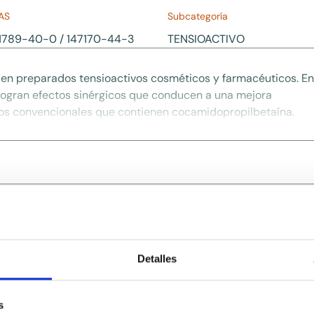
AS
Subcategoría
1789-40-0 / 147170-44-3
TENSIOACTIVO
l en preparados tensioactivos cosméticos y farmacéuticos. En
 logran efectos sinérgicos que conducen a una mejora
los convencionales que contienen cocamidopropilbetaína.
Detalles
Ingredientes relacionado
s