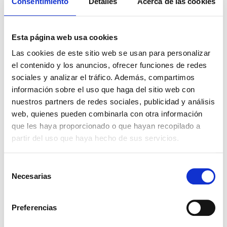
Consentimiento
Detalles
Acerca de las cookies
Descargas
Solicitar Ficha Técnica
Esta página web usa cookies
Solicitar Hoja de Seguridad
Las cookies de este sitio web se usan para personalizar
Presentaciones
el contenido y los anuncios, ofrecer funciones de redes
sociales y analizar el tráfico. Además, compartimos
Haz click para ver los envases
información sobre el uso que haga del sitio web con
nuestros partners de redes sociales, publicidad y análisis
1KG
5KG
25KG
web, quienes pueden combinarla con otra información
Ingredientes relacionados
que les haya proporcionado o que hayan recopilado a
partir del uso que haya hecho de sus servicios.
Selección
VEROL® S
Necesarias
de
consentimiento
Preferencias