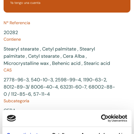
Ya tengo una cuenta
Nº Referencia
20282
Contiene
Stearyl stearate , Cetyl palmitate , Stearyl
palmitate , Cetyl stearate , Cera Alba ,
Microcrystalline wax , Behenic acid , Stearic acid
CAS
2778-96-3, 540-10-3, 2598-99-4, 1190-63-2,
8012-89-3/ 8006-40-4, 63231-60-7, 68002-88-
0 / 112-85-6, 57-11-4
Subcategoría
CERA
Descripción comercial
Cera apta para productos cosméticos