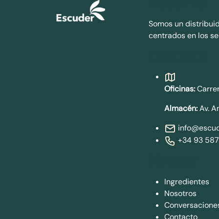
Nosotros
Somos un distribui
centrados en los se
Contacto
Oficinas:
Carrer
Almacén:
Av. A
info@escud
+34 93 587
Navega
Ingredientes
Nosotros
Conversacione
Contacto