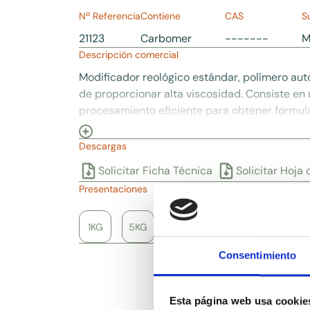
Nº Referencia
Contiene
CAS
S
21123
Carbomer
-------
M
Descripción comercial
Modificador reológico estándar, polímero au
de proporcionar alta viscosidad. Consiste en u
procesamiento eficiente para obtener formula
Descargas
Solicitar Ficha Técnica
Solicitar Hoja
Presentaciones
1KG
5KG
20KG
Consentimiento
Esta página web usa cookie