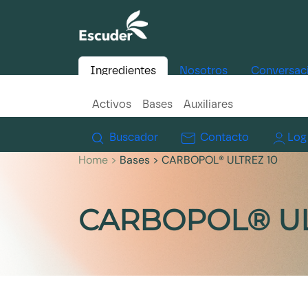
Ingredientes
Nosotros
Conversac
Activos
Bases
Auxiliares
Buscador
Contacto
Log
Home >
Bases
> CARBOPOL® ULTREZ 10
CARBOPOL® UL