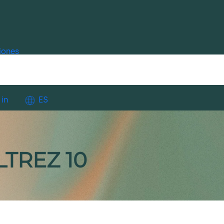
iones
 in
ES
TREZ 10