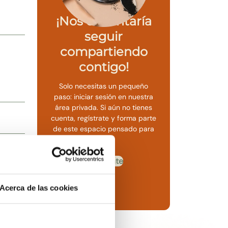
¡Nos encantaría
seguir
compartiendo
contigo!
Solo necesitas un pequeño
paso: iniciar sesión en nuestra
área privada. Si aún no tienes
cuenta, regístrate y forma parte
de este espacio pensado para
ti.
Regístrate
Ya tengo una cuenta
Acerca de las cookies
s