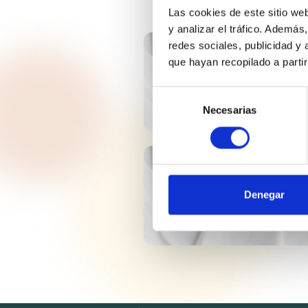
Las cookies de este sitio we
y analizar el tráfico. Ademá
redes sociales, publicidad y
VEROL® S
que hayan recopilado a parti
Selección
Necesarias
de
consentimiento
VASELINA FILANTE
MED. EP
Denegar