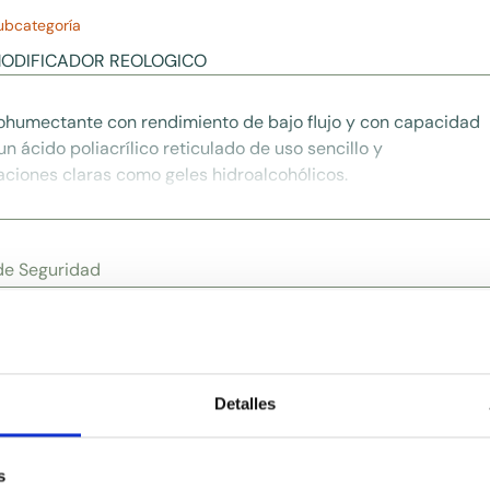
ubcategoría
ODIFICADOR REOLOGICO
tohumectante con rendimiento de bajo flujo y con capacidad
n ácido poliacrílico reticulado de uso sencillo y
ciones claras como geles hidroalcohólicos.
 de Seguridad
Detalles
Ingredientes relacionado
s