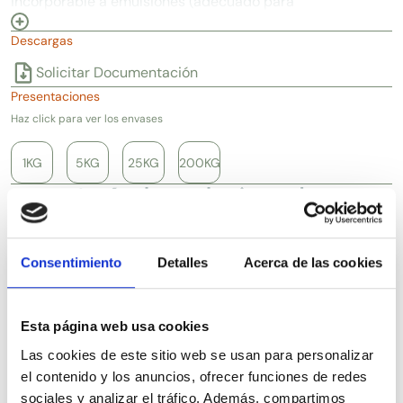
incorporable a emulsiones (adecuado para
fabricaciones en frío). Es considerado un excelente
Descargas
solvente para otros filtros solares e ingredientes
cosméticos oleosolubles.
Solicitar Documentación
Presentaciones
Haz click para ver los envases
1KG
5KG
25KG
200KG
Artículos relacionados
Consentimiento
Detalles
Acerca de las cookies
Esta página web usa cookies
Las cookies de este sitio web se usan para personalizar
el contenido y los anuncios, ofrecer funciones de redes
sociales y analizar el tráfico. Además, compartimos