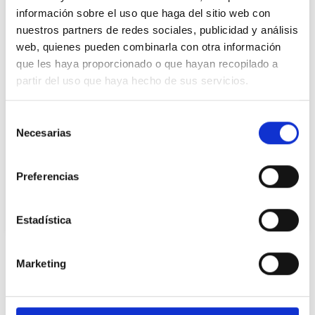
información sobre el uso que haga del sitio web con
nuestros partners de redes sociales, publicidad y análisis
web, quienes pueden combinarla con otra información
que les haya proporcionado o que hayan recopilado a
partir del uso que haya hecho de sus servicios.
15/10/2024
Selección
Biollagen TM
Necesarias
de
consentimiento
En nuestro constante compromiso por
enriquecer nuestro portfolio con ingredientes
Preferencias
innovadores que promuevan la sostenibilidad,
os presentamos Biollagen de Jland, un
Estadística
ingrediente vegano que imita las funciones
esenciales del colágeno humano tipo III.
Adecuado para formular cosmética vegana
Ingredientes relacionados
Marketing
Biollagen destaca por su rendimiento,
demostrando ser aproximadamente 200 veces
más efectivo que el colágeno convencional