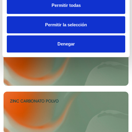
extraído de […]
ZINC OXIDO LIGERO EP
Permitir todas
Permitir la selección
Denegar
ZINC GLUCONATO EP
ZINC CARBONATO POLVO