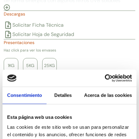
de forma sinérgica con algunos filtros UVB solubles
en aceite, por lo que permite la formulación de
Descargas
solares de alta protección y amplio espectro, con
un muy buen perfil de seguridad y baja
Solicitar Ficha Técnica
penetración en la piel. Adecuado para formular
Solicitar Hoja de Seguridad
incluso productos transparentes, resistentes al
Presentaciones
agua y con todo tipo de texturas ya que no aporta
Haz click para ver los envases
sensación grasa.
1KG
5KG
25KG
Artículos relacionados
Consentimiento
Detalles
Acerca de las cookies
Esta página web usa cookies
Las cookies de este sitio web se usan para personalizar
el contenido y los anuncios, ofrecer funciones de redes