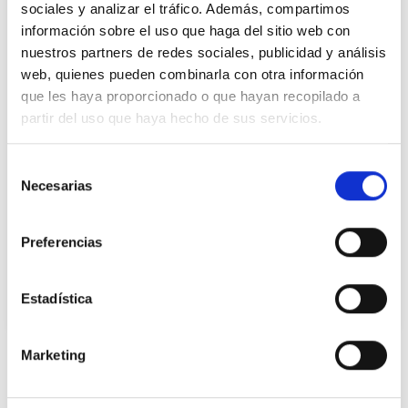
sociales y analizar el tráfico. Además, compartimos
información sobre el uso que haga del sitio web con
nuestros partners de redes sociales, publicidad y análisis
web, quienes pueden combinarla con otra información
que les haya proporcionado o que hayan recopilado a
partir del uso que haya hecho de sus servicios.
15/10/2024
Selección
Necesarias
de
Biollagen TM
consentimiento
En nuestro constante compromiso por
Preferencias
enriquecer nuestro portfolio con ingredientes
innovadores que promuevan la sostenibilidad,
os presentamos Biollagen de Jland, un
Estadística
ingrediente vegano que imita las funciones
esenciales del colágeno humano tipo III.
Marketing
Adecuado para formular cosmética vegana
Ingredientes relacionados
Biollagen destaca por su rendimiento,
demostrando ser aproximadamente 200 veces