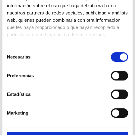
información sobre el uso que haga del sitio web con
nuestros partners de redes sociales, publicidad y análisis
web, quienes pueden combinarla con otra información
que les haya proporcionado o que hayan recopilado a
partir del uso que haya hecho de sus servicios.
15/10/2024
Selección
Biollagen TM
Necesarias
de
consentimiento
En nuestro constante compromiso por
enriquecer nuestro portfolio con ingredientes
Preferencias
innovadores que promuevan la sostenibilidad,
os presentamos Biollagen de Jland, un
Estadística
ingrediente vegano que imita las funciones
esenciales del colágeno humano tipo III.
Adecuado para formular cosmética vegana
Ingredientes relacionados
Marketing
Biollagen destaca por su rendimiento,
demostrando ser aproximadamente 200 veces
más efectivo que el colágeno convencional