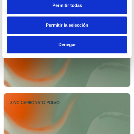
extraído de […]
ZINC OXIDO LIGERO EP
Permitir todas
Permitir la selección
Denegar
ZINC GLUCONATO EP
ZINC CARBONATO POLVO