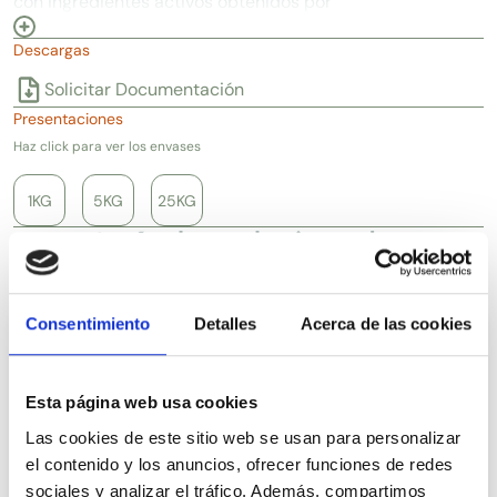
con ingredientes activos obtenidos por
fermentación, que se puede incorporar fácilmente
Descargas
en formulaciones, incluso de base acuosa. Pensado
para productos autobroneadores, sombras de ojos
Solicitar Documentación
y lápices de cejas.
Presentaciones
Haz click para ver los envases
1KG
5KG
25KG
Artículos relacionados
Consentimiento
Detalles
Acerca de las cookies
Esta página web usa cookies
Las cookies de este sitio web se usan para personalizar
el contenido y los anuncios, ofrecer funciones de redes
sociales y analizar el tráfico. Además, compartimos