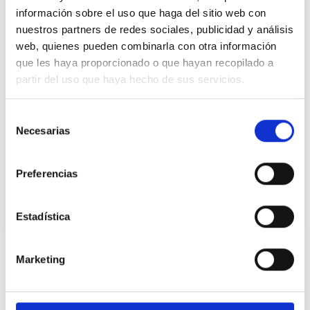
información sobre el uso que haga del sitio web con
nuestros partners de redes sociales, publicidad y análisis
web, quienes pueden combinarla con otra información
que les haya proporcionado o que hayan recopilado a
partir del uso que haya hecho de sus servicios.
15/10/2024
Selección
Biollagen TM
Necesarias
de
consentimiento
En nuestro constante compromiso por
enriquecer nuestro portfolio con ingredientes
Preferencias
innovadores que promuevan la sostenibilidad,
os presentamos Biollagen de Jland, un
Estadística
ingrediente vegano que imita las funciones
esenciales del colágeno humano tipo III.
Adecuado para formular cosmética vegana
Ingredientes relacionados
Marketing
Biollagen destaca por su rendimiento,
demostrando ser aproximadamente 200 veces
más efectivo que el colágeno convencional