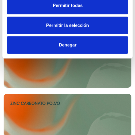
extraído de […]
ZINC OXIDO LIGERO EP
Permitir todas
Permitir la selección
Denegar
ZINC GLUCONATO EP
ZINC CARBONATO POLVO