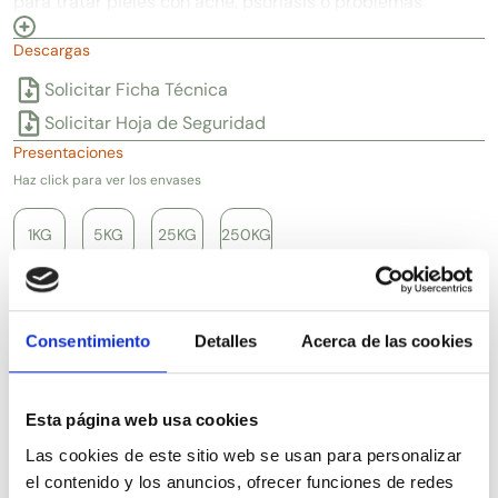
para tratar pieles con acné, psoriasis o problemas
de pigmentación. AHA tonificante apto para
Descargas
tratamientos de peeling.
Solicitar Ficha Técnica
Solicitar Hoja de Seguridad
Presentaciones
Haz click para ver los envases
1KG
5KG
25KG
250KG
Artículos relacionados
Consentimiento
Detalles
Acerca de las cookies
Esta página web usa cookies
Las cookies de este sitio web se usan para personalizar
el contenido y los anuncios, ofrecer funciones de redes