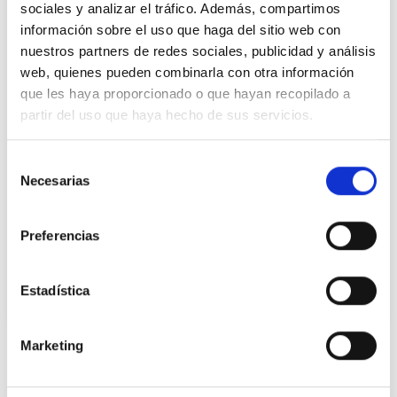
sociales y analizar el tráfico. Además, compartimos
información sobre el uso que haga del sitio web con
nuestros partners de redes sociales, publicidad y análisis
web, quienes pueden combinarla con otra información
que les haya proporcionado o que hayan recopilado a
partir del uso que haya hecho de sus servicios.
15/10/2024
Selección
Necesarias
de
Biollagen TM
consentimiento
En nuestro constante compromiso por
Preferencias
enriquecer nuestro portfolio con ingredientes
innovadores que promuevan la sostenibilidad,
os presentamos Biollagen de Jland, un
Estadística
ingrediente vegano que imita las funciones
esenciales del colágeno humano tipo III.
Marketing
Adecuado para formular cosmética vegana
Ingredientes relacionados
Biollagen destaca por su rendimiento,
demostrando ser aproximadamente 200 veces