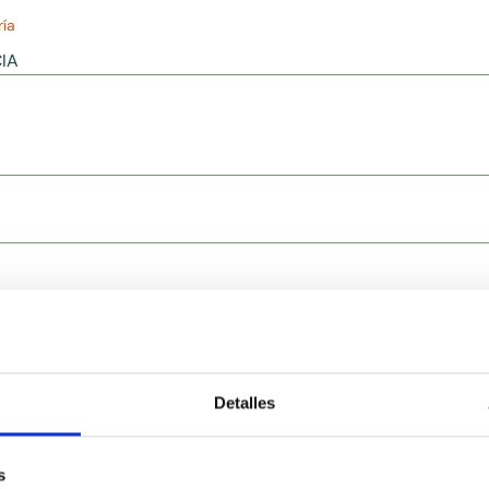
ía
IA
Detalles
Ingredientes relacionado
s