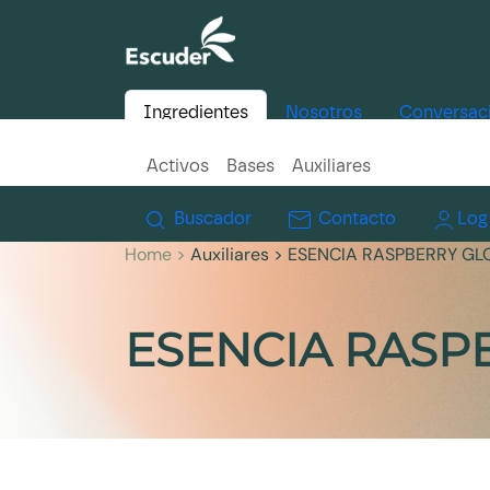
Ingredientes
Nosotros
Conversac
Activos
Bases
Auxiliares
Buscador
Contacto
Log
Home >
Auxiliares
> ESENCIA RASPBERRY GL
ESENCIA RASP