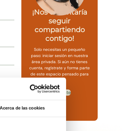
¡Nos encantaría
seguir
compartiendo
contigo!
Solo necesitas un pequeño
paso: iniciar sesión en nuestra
área privada. Si aún no tienes
cuenta, regístrate y forma parte
de este espacio pensado para
ti.
Regístrate
Ya tengo una cuenta
Acerca de las cookies
s