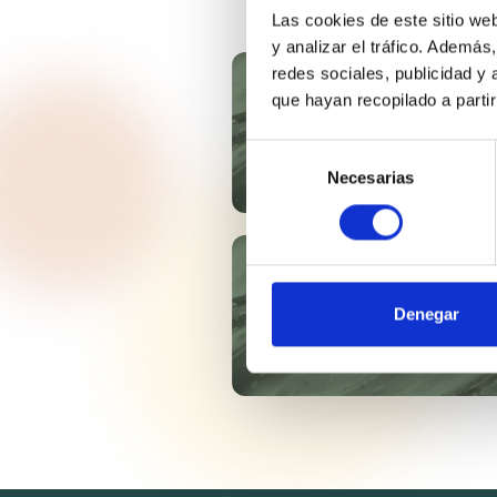
Las cookies de este sitio we
y analizar el tráfico. Ademá
redes sociales, publicidad y
TURPINAL SL
que hayan recopilado a parti
Selección
Necesarias
de
consentimiento
SYMSAVE® H
Denegar