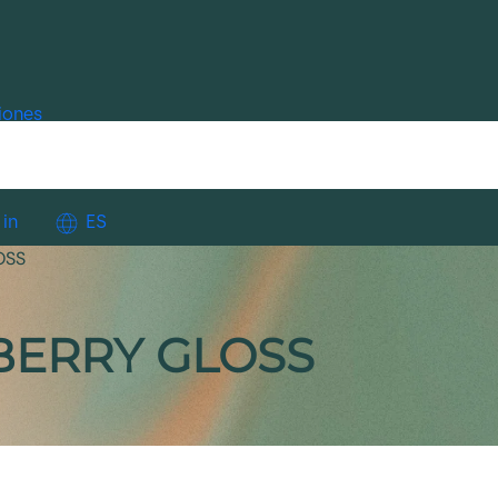
iones
 in
ES
OSS
BERRY GLOSS