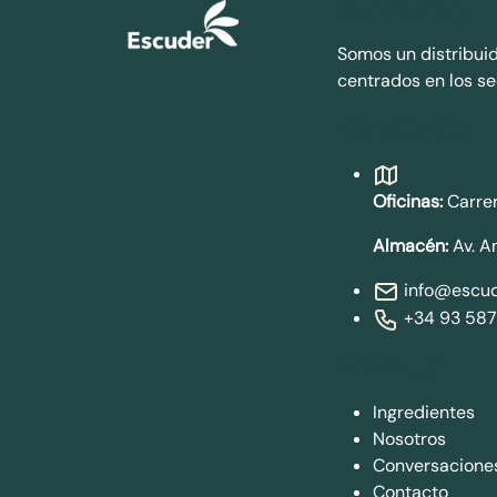
Nosotros
Somos un distribui
centrados en los se
Contacto
Oficinas:
Carrer
Almacén:
Av. A
info@escud
+34 93 587
Navega
Ingredientes
Nosotros
Conversacione
Contacto