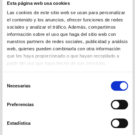
Presentaciones
Esta página web usa cookies
Haz click para ver los envases
Las cookies de este sitio web se usan para personalizar
el contenido y los anuncios, ofrecer funciones de redes
5KG
25KG
100KG
sociales y analizar el tráfico. Además, compartimos
Ingredientes relacionados
información sobre el uso que haga del sitio web con
nuestros partners de redes sociales, publicidad y análisis
web, quienes pueden combinarla con otra información
que les haya proporcionado o que hayan recopilado a
TURPINAL SL
partir del uso que haya hecho de sus servicios.
Selección
Necesarias
de
consentimiento
Preferencias
TRIETANOLAMINA 99% - (24128)
Estadística