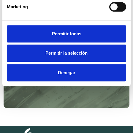
Marketing
SYMTRIOL®
Permitir todas
Permitir la selección
Denegar
SYMSAVE® H