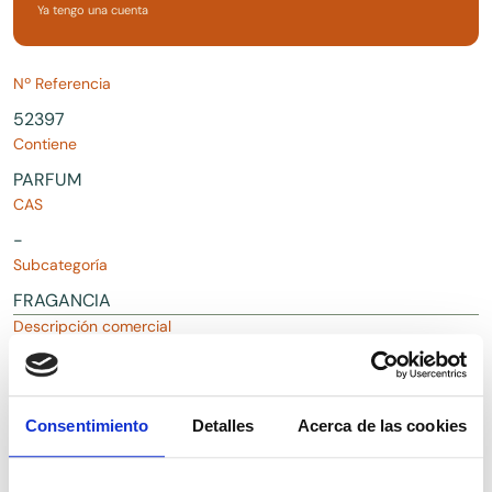
Ya tengo una cuenta
Nº Referencia
52397
Contiene
PARFUM
CAS
-
Subcategoría
FRAGANCIA
Descripción comercial
Fragancia PARFEX para uso cosmético
Consentimiento
Detalles
Acerca de las cookies
Descargas
Solicitar Documentación