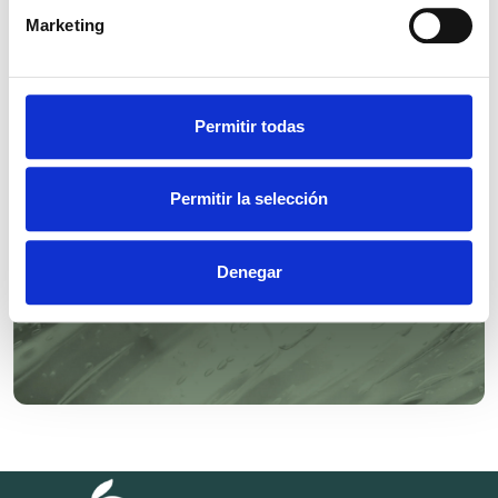
Marketing
SYMTRIOL®
Permitir todas
Permitir la selección
Denegar
SYMSAVE® H