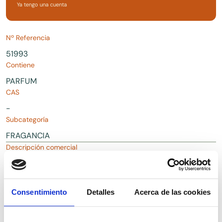
Ya tengo una cuenta
Nº Referencia
51993
Contiene
PARFUM
CAS
-
Subcategoría
FRAGANCIA
Descripción comercial
Fragancia PARFEX para uso cosmético
Consentimiento
Detalles
Acerca de las cookies
Descargas
Solicitar Documentación