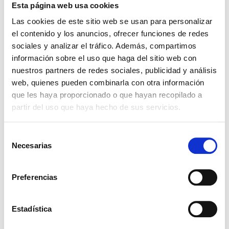
Presentaciones
Esta página web usa cookies
Haz click para ver los envases
Las cookies de este sitio web se usan para personalizar
el contenido y los anuncios, ofrecer funciones de redes
5KG
25KG
100KG
sociales y analizar el tráfico. Además, compartimos
Ingredientes relacionados
información sobre el uso que haga del sitio web con
nuestros partners de redes sociales, publicidad y análisis
web, quienes pueden combinarla con otra información
que les haya proporcionado o que hayan recopilado a
TURPINAL SL
partir del uso que haya hecho de sus servicios.
Selección
Necesarias
de
consentimiento
Preferencias
TRIETANOLAMINA 99% - (24128)
Estadística