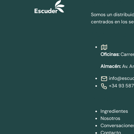
Nosotros
Somos un distribui
centrados en los se
Contacto
Oficinas:
Carrer
Almacén:
Av. A
info@escud
+34 93 587
Navega
Ingredientes
Nosotros
Conversacione
Contacto