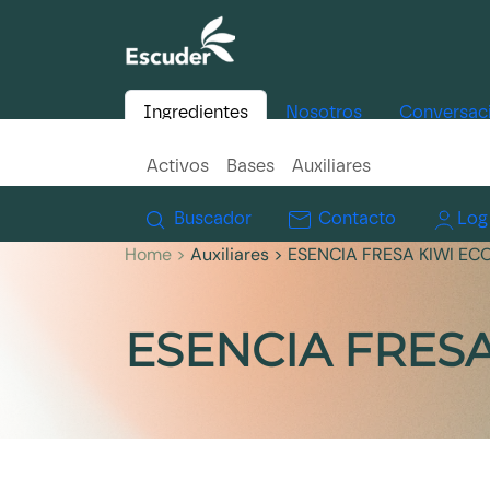
Ingredientes
Nosotros
Conversac
Activos
Bases
Auxiliares
Buscador
Contacto
Log
Home >
Auxiliares
> ESENCIA FRESA KIWI EC
ESENCIA FRES