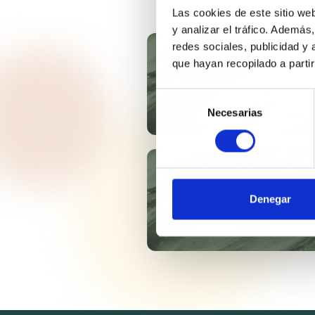
Las cookies de este sitio we
y analizar el tráfico. Ademá
redes sociales, publicidad y
TURPINAL SL
que hayan recopilado a parti
Selección
Necesarias
de
consentimiento
SYMSAVE® H
Denegar