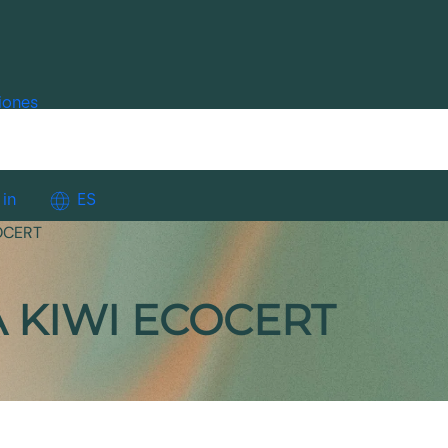
iones
 in
ES
OCERT
A KIWI ECOCERT