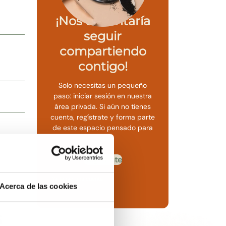
¡Nos encantaría
seguir
compartiendo
contigo!
Solo necesitas un pequeño
paso: iniciar sesión en nuestra
área privada. Si aún no tienes
cuenta, regístrate y forma parte
de este espacio pensado para
ti.
Regístrate
Ya tengo una cuenta
Acerca de las cookies
s