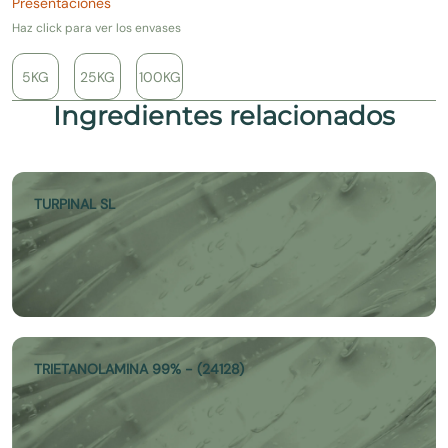
Presentaciones
Haz click para ver los envases
5KG
25KG
100KG
Ingredientes relacionados
TURPINAL SL
TRIETANOLAMINA 99% - (24128)