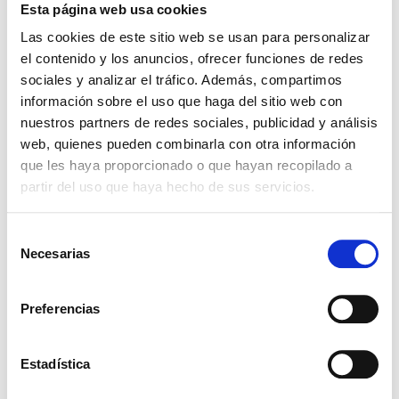
Presentaciones
Esta página web usa cookies
Haz click para ver los envases
Las cookies de este sitio web se usan para personalizar
el contenido y los anuncios, ofrecer funciones de redes
5KG
25KG
100KG
sociales y analizar el tráfico. Además, compartimos
Ingredientes relacionados
información sobre el uso que haga del sitio web con
nuestros partners de redes sociales, publicidad y análisis
web, quienes pueden combinarla con otra información
que les haya proporcionado o que hayan recopilado a
TURPINAL SL
partir del uso que haya hecho de sus servicios.
Selección
Necesarias
de
consentimiento
Preferencias
TRIETANOLAMINA 99% - (24128)
Estadística