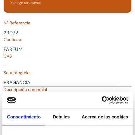
Ya tengo una cuenta
Nº Referencia
29072
Contiene
PARFUM
CAS
-
Subcategoría
FRAGANCIA
Descripción comercial
Fragancia PARFEX para uso cosmético
Consentimiento
Detalles
Acerca de las cookies
Descargas
Solicitar Documentación