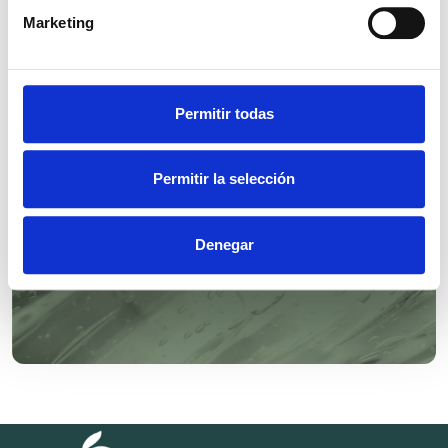
Marketing
SYMTRIOL®
Permitir todas
Permitir la selección
Denegar
SYMSAVE® H